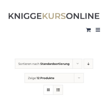
Zum
Inhalt
springen
Sortieren nach
Standardsortierung
Zeige
12 Produkte