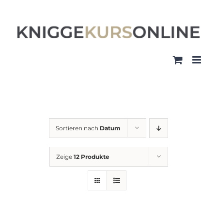
Zum
Inhalt
springen
Sortieren nach
Datum
Zeige
12 Produkte