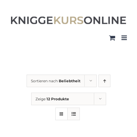
Zum
Inhalt
springen
Sortieren nach
Beliebtheit
Zeige
12 Produkte