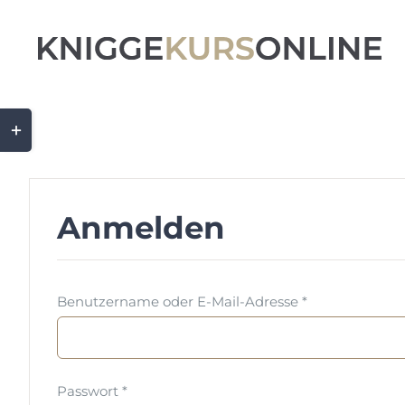
Zum
Inhalt
springen
Toggle
Sliding
Bar
Area
Anmelden
Erforderlich
Benutzername oder E-Mail-Adresse
*
Erforderlich
Passwort
*