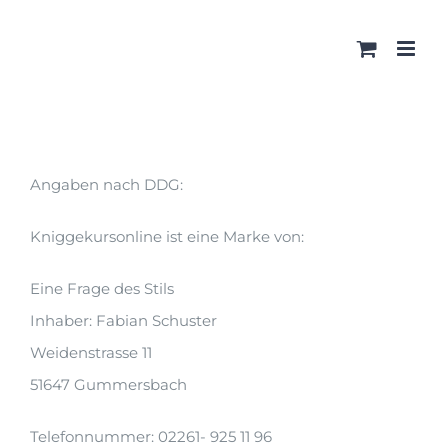
Zum
Inhalt
springen
Angaben nach DDG:
Kniggekursonline ist eine Marke von:
Eine Frage des Stils
Inhaber: Fabian Schuster
Weidenstrasse 11
51647 Gummersbach
Telefonnummer: 02261- 925 11 96