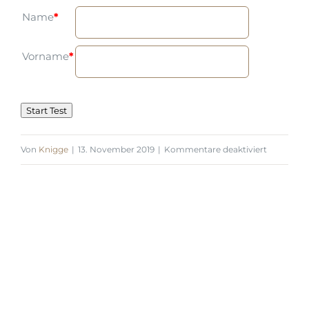
Name
*
Vorname
*
für
Von
Knigge
|
13. November 2019
|
Kommentare deaktiviert
ERHEBU