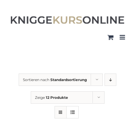
Zum
Inhalt
springen
Sortieren nach
Standardsortierung
Zeige
12 Produkte