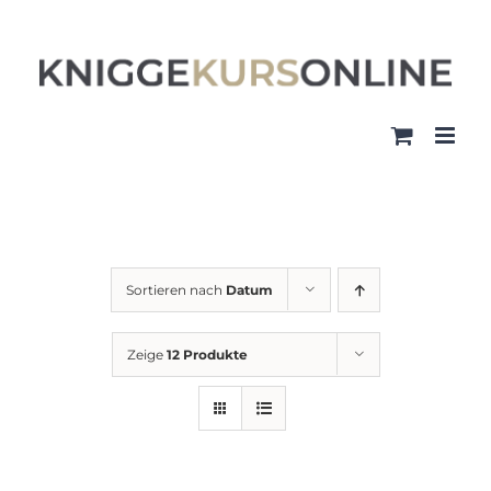
Zum
Inhalt
springen
Sortieren nach
Datum
Zeige
12 Produkte