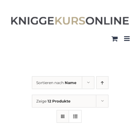
Zum
Inhalt
springen
Sortieren nach
Name
Zeige
12 Produkte