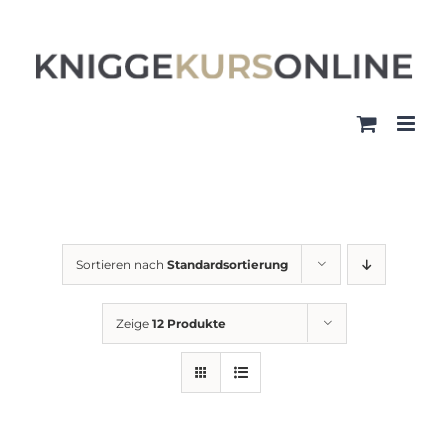
Zum
Inhalt
springen
Sortieren nach
Standardsortierung
Zeige
12 Produkte